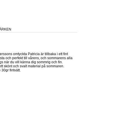
ÄRKEN
rssons omtyckta Patricia är tillbaka i ett fint
ta och perfekt till vårens, och sommarens alla
dags när du vill känna dig sommrig och fin.
tt skönt och svalt material på sommaren.
 30gr fintvätt.