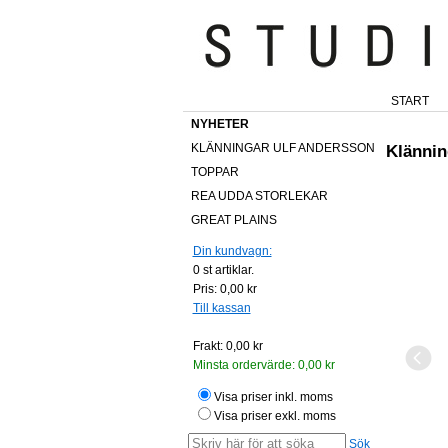
START
NYHETER
KLÄNNINGAR ULF ANDERSSON
Klännin
TOPPAR
REA UDDA STORLEKAR
GREAT PLAINS
Din kundvagn:
0
st artiklar.
Pris:
0,00 kr
Till kassan
Frakt:
0,00 kr
Minsta ordervärde:
0,00 kr
Visa priser inkl. moms
Visa priser exkl. moms
Sök