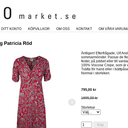
DITT KONTO
KÖPVILLKOR
OM OSS
KONTAKT
OM VÅRA VARUM
g Patricia Röd
Äntligen! Efterfrågade, Ulf Ande
sommarmönster. Passar de fles
fester, på jobbet eller till var
100% Viscose Crepe, som är e
Tvätta för hand eller i tvättpåse
Normal i storleken.
795,00 kr
1895,00 kr
Storlekar