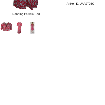
Artikel-ID: UAA9705C
Klänning Pa
Klänning Patricia Röd
En webshop från
Webshop
Online