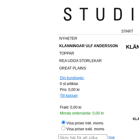
START
NYHETER
KLÄNNINGAR ULF ANDERSSON
KLÄ
TOPPAR
REA UDDA STORLEKAR
GREAT PLAINS
Din kundvagn:
0
st artiklar.
Pris:
0,00 kr
Till kassan
Frakt:
0,00 kr
Minsta ordervärde:
0,00 kr
KL
Visa priser inkl. moms
Visa priser exkl. moms
Sök