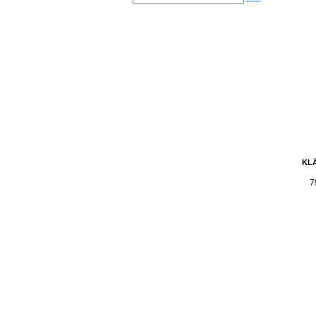
KLÄ
7