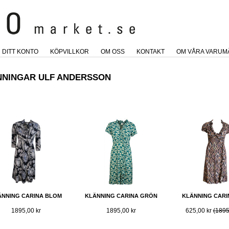
DITT KONTO
KÖPVILLKOR
OM OSS
KONTAKT
OM VÅRA VARUM
NNINGAR ULF ANDERSSON
ÄNNING CARINA BLOM
KLÄNNING CARINA GRÖN
KLÄNNING CARI
1895,00 kr
1895,00 kr
625,00 kr
(1895