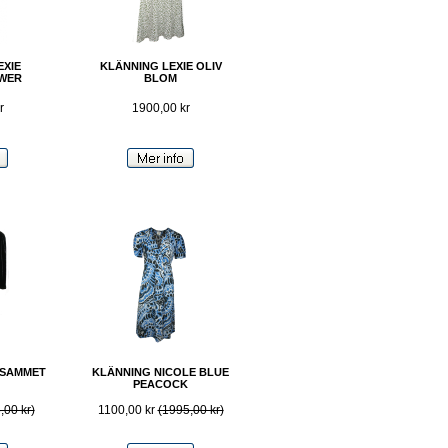
EXIE
KLÄNNING LEXIE OLIV
WER
BLOM
r
1900,00 kr
 SAMMET
KLÄNNING NICOLE BLUE
PEACOCK
,00 kr)
1100,00 kr
(1995,00 kr)